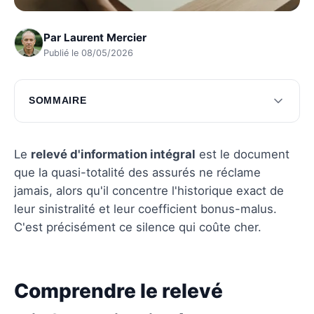
Par
Laurent Mercier
Publié le 08/05/2026
SOMMAIRE
Comprendre le relevé d'information intégral
Procédure pour obtenir un RII
Le
relevé d'information intégral
est le document
que la quasi-totalité des assurés ne réclame
Questions fréquentes
jamais, alors qu'il concentre l'historique exact de
leur sinistralité et leur coefficient bonus-malus.
C'est précisément ce silence qui coûte cher.
Comprendre le relevé