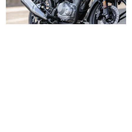
Moto 125 la plus puissante : le
classement complet 2026
Atteignez les 15 ch autorisés avec les meilleurs modèles
du marché. Comparez les vitesses de pointe et les
accélérations pour trouver votre future machine.