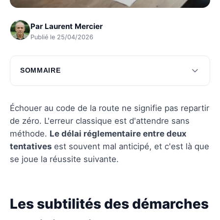
Par
Laurent Mercier
Publié le 25/04/2026
SOMMAIRE
Les subtilités des démarches administratives
La sélection optimale du centre d'examen
Échouer au code de la route ne signifie pas repartir
de zéro. L'erreur classique est d'attendre sans
Questions fréquentes
méthode.
Le délai réglementaire entre deux
tentatives
est souvent mal anticipé, et c'est là que
se joue la réussite suivante.
Les subtilités des démarches