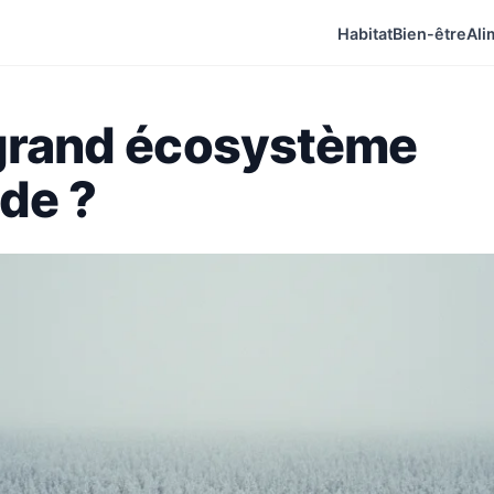
Habitat
Bien-être
Ali
s grand écosystème
de ?