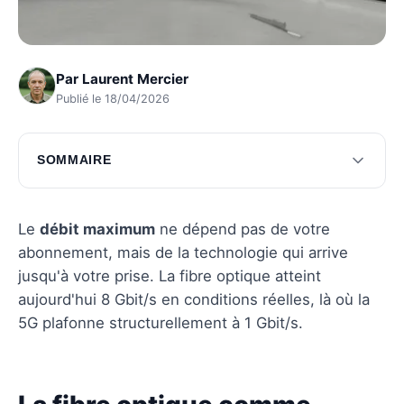
Par
Laurent Mercier
Publié le 18/04/2026
SOMMAIRE
La fibre optique comme leader du débit
Exploration des technologies émergentes
Le
débit maximum
ne dépend pas de votre
comme la 5G
abonnement, mais de la technologie qui arrive
jusqu'à votre prise. La fibre optique atteint
Questions fréquentes
aujourd'hui 8 Gbit/s en conditions réelles, là où la
5G plafonne structurellement à 1 Gbit/s.