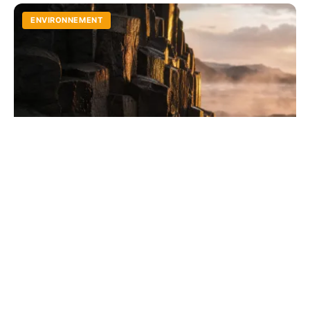
ENVIRONNEMENT
Formation géologique spectaculaire : les
piliers du monde
Partez à la découverte des forces colossales qui
façonnent nos paysages. Des sommets de l'Himalaya
aux canyons profonds, explorez l'histoire de la Terre.