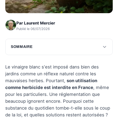
Par
Laurent Mercier
Publié le 06/07/2026
SOMMAIRE
Pourquoi le vinaigre blanc est-il interdit
comme désherbant ?
Le vinaigre blanc s'est imposé dans bien des
Conséquences de l'utilisation illégale du
jardins comme un réflexe naturel contre les
vinaigre blanc
mauvaises herbes. Pourtant,
son utilisation
comme herbicide est interdite en France
, même
Alternatives légales au vinaigre blanc pour
pour les particuliers. Une réglementation que
désherber
beaucoup ignorent encore. Pourquoi cette
Comment choisir le bon désherbant légal ?
substance du quotidien tombe-t-elle sous le coup
de la loi, et quelles solutions restent autorisées ?
Questions fréquentes