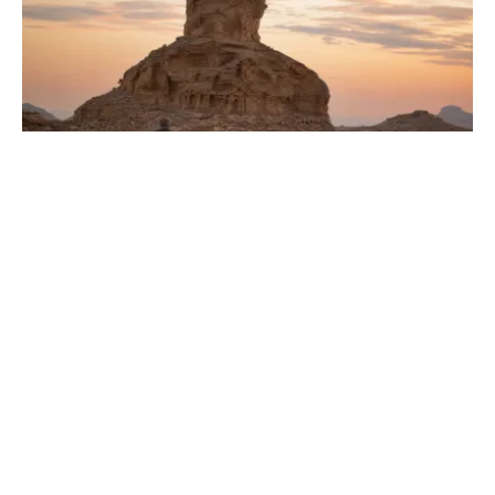
Plus grand désert chaud du monde :
records et secrets
Découvrez pourquoi le Sahara domine le classement
avec ses 9 millions de km². Explorez sa faune, ses
températures extrêmes et ses paysages variés.