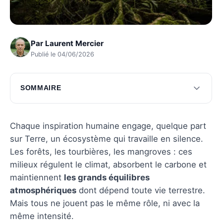
Par
Laurent Mercier
Publié le 04/06/2026
SOMMAIRE
Forêt amazonienne : le géant vert
Forêts boréales : le bouclier du Nord
Chaque inspiration humaine engage, quelque part
sur Terre, un écosystème qui travaille en silence.
Forêts tropicales d'Afrique : trésors
Les forêts, les tourbières, les mangroves : ces
écologiques
milieux régulent le climat, absorbent le carbone et
Mangroves : protectrices des côtes
maintiennent
les grands équilibres
atmosphériques
dont dépend toute vie terrestre.
Questions fréquentes
Mais tous ne jouent pas le même rôle, ni avec la
même intensité.