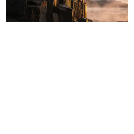
Formation géologique spectaculaire : les
piliers du monde
Partez à la découverte des forces colossales qui
façonnent nos paysages. Des sommets de l'Himalaya
aux canyons profonds, explorez l'histoire de la Terre.
CUEFP