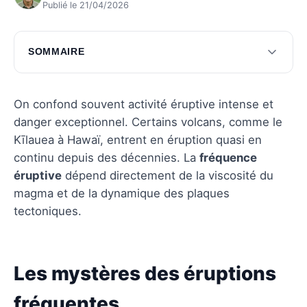
Publié le 21/04/2026
SOMMAIRE
Les mystères des éruptions fréquentes
Exploration des zones à haut risque
On confond souvent activité éruptive intense et
danger exceptionnel. Certains volcans, comme le
Les échos des éruptions sur l'environnement
Kīlauea à Hawaï, entrent en éruption quasi en
Questions fréquentes
continu depuis des décennies. La
fréquence
éruptive
dépend directement de la viscosité du
magma et de la dynamique des plaques
tectoniques.
Les mystères des éruptions
fréquentes