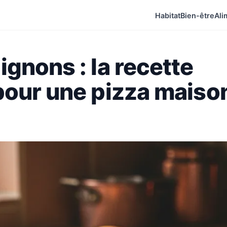
Habitat
Bien-être
Ali
gnons : la recette
pour une pizza maiso