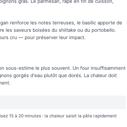
pignons gras. Le parmesan, râpé en fin de cuisson,
igan renforce les notes terreuses, le basilic apporte de
ure les saveurs boisées du shiitake ou du portobello.
ours cru — pour préserver leur impact.
l'on sous-estime le plus souvent. Un four insuffisamment
nons gorgés d'eau plutôt que dorés. La chaleur doit
ment.
sez 15 à 20 minutes : la chaleur saisit la pâte rapidement