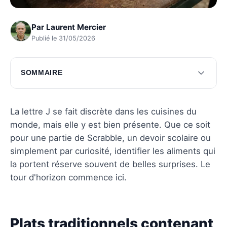
Par
Laurent Mercier
Publié le 31/05/2026
SOMMAIRE
Plats traditionnels contenant J
Fruits et légumes avec J
La lettre J se fait discrète dans les cuisines du
monde, mais elle y est bien présente. Que ce soit
Boissons et desserts avec J
pour une partie de Scrabble, un devoir scolaire ou
Épices et condiments avec J
simplement par curiosité, identifier les aliments qui
la portent réserve souvent de belles surprises. Le
Questions fréquentes
tour d'horizon commence ici.
Plats traditionnels contenant