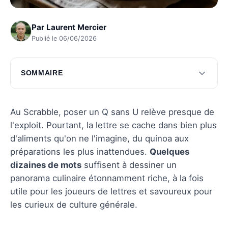
Par
Laurent Mercier
Publié le 06/06/2026
SOMMAIRE
Entrées et plats principaux
Accompagnements savoureux
Au Scrabble, poser un Q sans U relève presque de
l'exploit. Pourtant, la lettre se cache dans bien plus
Desserts délicieux
d'aliments qu'on ne l'imagine, du quinoa aux
Boissons et cocktails
préparations les plus inattendues.
Quelques
dizaines de mots
suffisent à dessiner un
Épices et condiments
panorama culinaire étonnamment riche, à la fois
Questions fréquentes
utile pour les joueurs de lettres et savoureux pour
les curieux de culture générale.