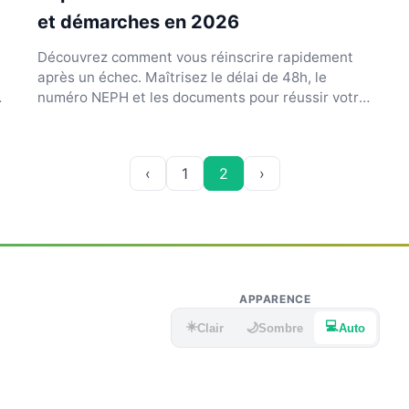
et démarches en 2026
Découvrez comment vous réinscrire rapidement
après un échec. Maîtrisez le délai de 48h, le
numéro NEPH et les documents pour réussir votre
second passage.
‹
1
2
›
APPARENCE
☀️
💻
🌙
Clair
Sombre
Auto
.