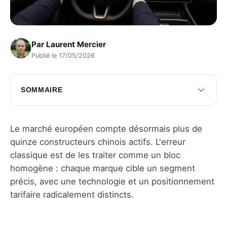
Par
Laurent Mercier
Publié le 17/05/2026
SOMMAIRE
Les titans de l'automobile chinoise
Révolution technologique dans l'automobile
Le marché européen compte désormais plus de
chinoise
quinze constructeurs chinois actifs. L'erreur
classique est de les traiter comme un bloc
Questions fréquentes
homogène : chaque marque cible un segment
précis, avec une technologie et un positionnement
tarifaire radicalement distincts.