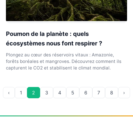
Poumon de la planète : quels
écosystèmes nous font respirer ?
Plongez au cœur des réservoirs vitaux : Amazonie,
forêts boréales et mangroves. Découvrez comment ils
capturent le CO2 et stabilisent le climat mondial.
‹
1
2
3
4
5
6
7
8
›