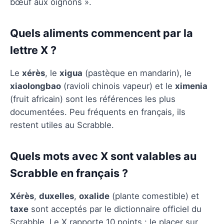
bœuf aux oignons ».
Quels aliments commencent par la
lettre X ?
Le
xérès
, le
xigua
(pastèque en mandarin), le
xiaolongbao
(ravioli chinois vapeur) et le
ximenia
(fruit africain) sont les références les plus
documentées. Peu fréquents en français, ils
restent utiles au Scrabble.
Quels mots avec X sont valables au
Scrabble en français ?
Xérès
,
duxelles
,
oxalide
(plante comestible) et
taxe
sont acceptés par le dictionnaire officiel du
Scrabble. Le X rapporte 10 points : le placer sur