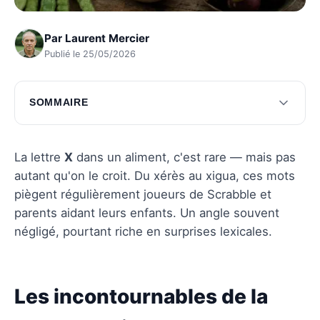
Par
Laurent Mercier
Publié le 25/05/2026
SOMMAIRE
Les incontournables de la gastronomie
Explorations des plats hors du commun
La lettre
X
dans un aliment, c'est rare — mais pas
autant qu'on le croit. Du xérès au xigua, ces mots
Questions fréquentes
piègent régulièrement joueurs de Scrabble et
parents aidant leurs enfants. Un angle souvent
négligé, pourtant riche en surprises lexicales.
Les incontournables de la