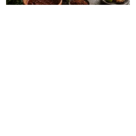
Aliments et plats avec la lettre J : la liste
complète
Trouvez l'inspiration pour vos jeux ou vos repas avec
ces ingrédients rares et célèbres. Du piment jalapeño au
riz jollof, tout y est détaillé.
CUEFP
L'écologie facile, accessible et partagée par tous.