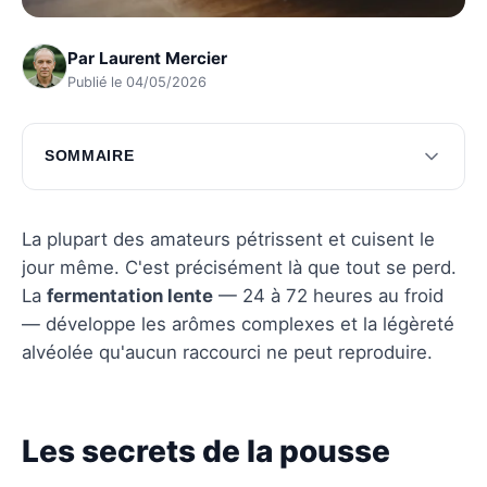
Par
Laurent Mercier
Publié le 04/05/2026
SOMMAIRE
Les secrets de la pousse lente
Stratégies avancées pour une pâte idéale
La plupart des amateurs pétrissent et cuisent le
jour même. C'est précisément là que tout se perd.
Questions fréquentes
La
fermentation lente
— 24 à 72 heures au froid
— développe les arômes complexes et la légèreté
alvéolée qu'aucun raccourci ne peut reproduire.
Les secrets de la pousse