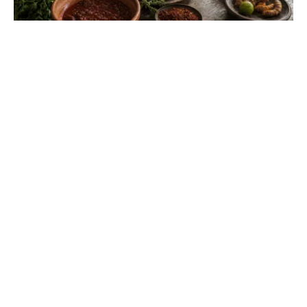
Aliments et plats avec la lettre J : la liste
complète
Trouvez l'inspiration pour vos jeux ou vos repas avec
ces ingrédients rares et célèbres. Du piment jalapeño au
riz jollof, tout y est détaillé.
CUEFP
L'écologie facile, accessible et partagée par tous.