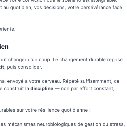
ce votre conviction que le scénario est atteignable.
 au quotidien, vos décisions, votre persévérance face
oriente.
ien
 tout changer d'un coup. Le changement durable repose
it
, puis consolider.
nal envoyé à votre cerveau. Répété suffisamment, ce
e construit la
discipline
— non par effort constant,
ables sur votre résilience quotidienne :
les mécanismes neurobiologiques de gestion du stress,