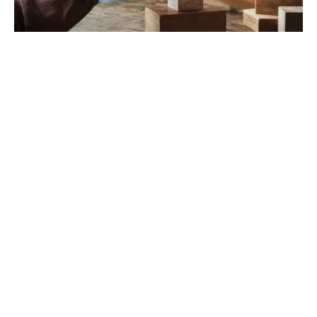
Jean Piaget : tout savoir sur ses théories
et les 4 stades
Pourquoi la pensée de l'enfant est-elle différente de
celle de l'adulte ? Analysez les concepts
d'accommodation et les apports majeurs de ce pionnier.
CUEFP
L'écologie facile, accessible et partagée par tous.