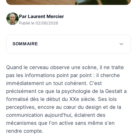
Par
Laurent Mercier
Publié le 02/06/2026
SOMMAIRE
Principes de base de la Gestalt
Lois de la Gestalt en perception
Quand le cerveau observe une scène, il ne traite
pas les informations point par point : il cherche
Applications concrètes de la Gestalt
immédiatement un tout cohérent. C'est
Impact de la Gestalt sur la cognition
précisément ce que la psychologie de la Gestalt a
formalisé dès le début du XXe siècle. Ses lois
Questions fréquentes
perceptives, encore au cœur du design et de la
communication aujourd'hui, éclairent des
mécanismes que l'on active sans même s'en
rendre compte.