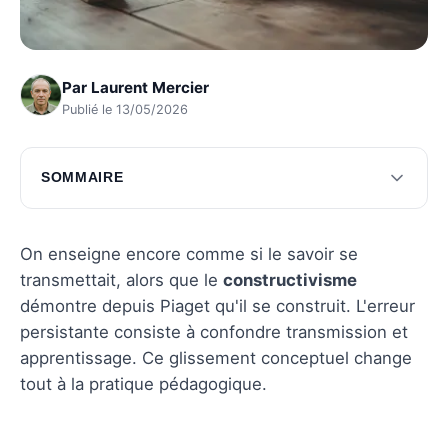
Par
Laurent Mercier
Publié le 13/05/2026
SOMMAIRE
Les bases théoriques du constructivisme
Approches pratiques dans l'éducation
On enseigne encore comme si le savoir se
transmettait, alors que le
constructivisme
Le constructivisme et la pédagogie
démontre depuis Piaget qu'il se construit. L'erreur
contemporaine
persistante consiste à confondre transmission et
Questions fréquentes
apprentissage. Ce glissement conceptuel change
tout à la pratique pédagogique.