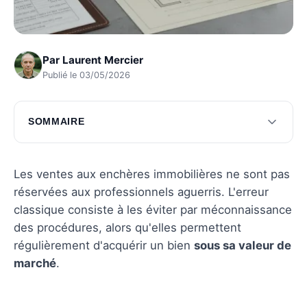
Par
Laurent Mercier
Publié le 03/05/2026
SOMMAIRE
Le parcours de l'acheteur aux enchères
Le parcours du vendeur aux enchères
Les ventes aux enchères immobilières ne sont pas
réservées aux professionnels aguerris. L'erreur
Questions fréquentes
classique consiste à les éviter par méconnaissance
des procédures, alors qu'elles permettent
régulièrement d'acquérir un bien
sous sa valeur de
marché
.