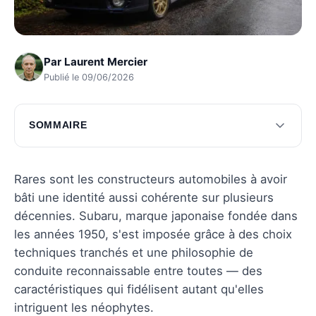
Par
Laurent Mercier
Publié le 09/06/2026
SOMMAIRE
L'histoire de Subaru
Les valeurs fondamentales de Subaru
Rares sont les constructeurs automobiles à avoir
bâti une identité aussi cohérente sur plusieurs
Modèles emblématiques de Subaru
décennies. Subaru, marque japonaise fondée dans
Questions fréquentes
les années 1950, s'est imposée grâce à des choix
techniques tranchés et une philosophie de
conduite reconnaissable entre toutes — des
caractéristiques qui fidélisent autant qu'elles
intriguent les néophytes.