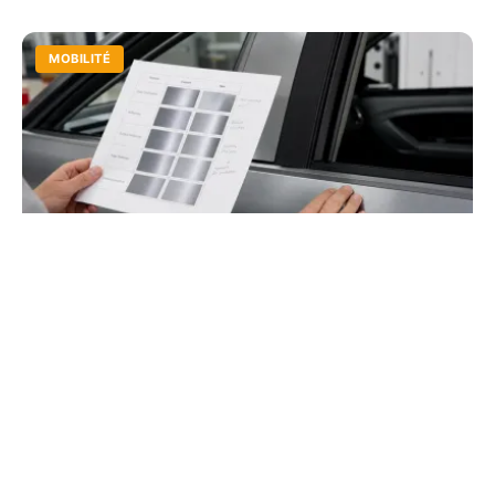
MOBILITÉ
Quelle voiture acheter en 2026 ? Le guide
pour bien choisir
Explorez les 400 modèles du marché français. Arbitrez
entre électrique et thermique selon votre budget et les
zones ZFE pour un investissement rentable.