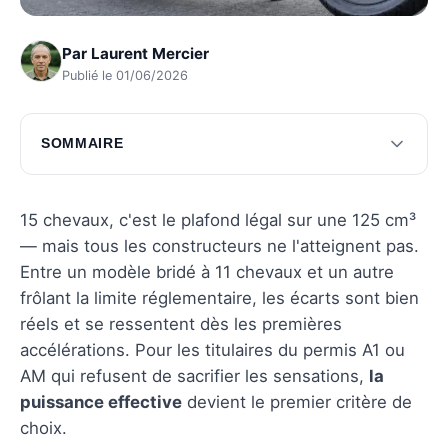
Par
Laurent Mercier
Publié le 01/06/2026
SOMMAIRE
Les leaders du marché en puissance
Comparaison des performances des modèles
15 chevaux, c'est le plafond légal sur une 125 cm³
— mais tous les constructeurs ne l'atteignent pas.
Technologies et innovations
Entre un modèle bridé à 11 chevaux et un autre
Conclusion sur les performances des motos
frôlant la limite réglementaire, les écarts sont bien
125
réels et se ressentent dès les premières
accélérations. Pour les titulaires du permis A1 ou
Questions fréquentes
AM qui refusent de sacrifier les sensations,
la
puissance effective
devient le premier critère de
choix.